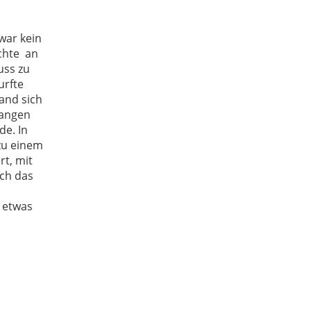
war kein
chte an
uss zu
urfte
and sich
Wangen
de. In
zu einem
rt, mit
uch das
o etwas