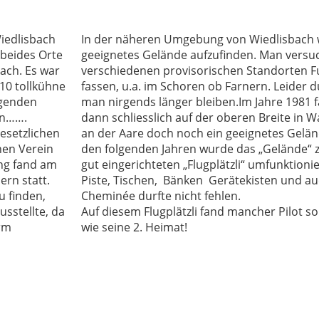
iedlisbach
In der näheren Umgebung von Wiedlisbach 
beides Orte
geeignetes Gelände aufzufinden. Man versu
ach. Es war
verschiedenen provisorischen Standorten F
 10 tollkühne
fassen, u.a. im Schoren ob Farnern. Leider d
egenden
man nirgends länger bleiben.Im Jahre 1981 f
en…….
dann schliesslich auf der oberen Breite in 
esetzlichen
an der Aare doch noch ein geeignetes Gelän
nen Verein
den folgenden Jahren wurde das „Gelände“ 
ng fand am
gut eingerichteten „Flugplätzli“ umfunktionie
ern statt.
Piste, Tischen, Bänken Gerätekisten und a
u finden,
Cheminée durfte nicht fehlen.
usstellte, da
Auf diesem Flugplätzli fand mancher Pilot s
ärm
wie seine 2. Heimat!